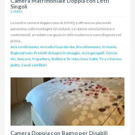
Camera Matrimoniale Doppia con Letti
Singoli
2 OSPITI
Le nostre camere doppie sono di 20 MQ e offrono un piacevole
panorama sulle montagne circostanti. Le stanze sono luminose e
confortevoli, arredate con gusto in stile moderno e sono disposte nel
primo ..
Aria condizionata, Armadio/Guardaroba, Riscaldamento, Scrivania,
Bagno privato, Prodotti da bagno in omaggio, Asciugacapelli, Doccia,
Wc, Balcone, Frigorifero, Bollitore Tè / Macchina Caffè, TV a schermo
piatto, Canali satellitari
Camera Doppia con Bagno per Disabili