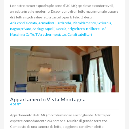
Le nostre camere quadruple sono di 30 MQ spaziose e confortevoli,
arredate in stile moderno. Dispongono di un letto matrimoniale oppure
di 2 letti singoli e due letti a castello per la felicità dei pi ..
Aria condizionata, Armadio/Guardaroba, Riscaldamento, Scrivania,
Bagno privato, Asciugacapelli, Doccia, Frigorifero, Bollitore Tè /
Macchina Caffè, TV a schermo piatto, Canali satellitari
Appartamento Vista Montagna
4 OSPITI
Appartamento di 40 MQ molto luminoso e accogliente. Adatto per
ospitare comodamente 2/4 persone. Munito di grande terrazzo.
Composto da una camera da letto, soggiorno con divano letto