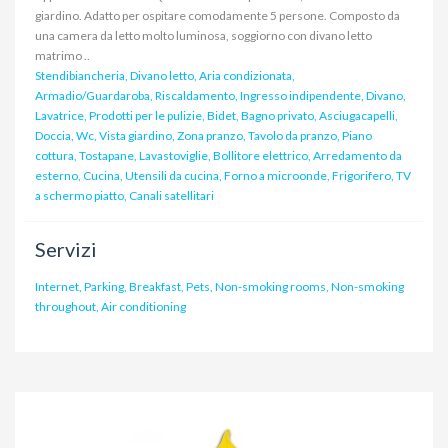
giardino. Adatto per ospitare comodamente 5 persone. Composto da
una camera da letto molto luminosa, soggiorno con divano letto
matrimo ..
Stendibiancheria, Divano letto, Aria condizionata,
Armadio/Guardaroba, Riscaldamento, Ingresso indipendente, Divano,
Lavatrice, Prodotti per le pulizie, Bidet, Bagno privato, Asciugacapelli,
Doccia, Wc, Vista giardino, Zona pranzo, Tavolo da pranzo, Piano
cottura, Tostapane, Lavastoviglie, Bollitore elettrico, Arredamento da
esterno, Cucina, Utensili da cucina, Forno a microonde, Frigorifero, TV
a schermo piatto, Canali satellitari
Servizi
Internet, Parking, Breakfast, Pets, Non-smoking rooms, Non-smoking
throughout, Air conditioning