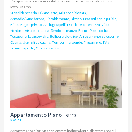
Composto da una camera da letto, con letto matrimoniale e terzo
letto.Un amp ..
Stendibiancheria, Divano letto, Aria condizionata,
Armadio/Guardaroba, Riscaldamento, Divano, Prodotti per le pulizie,
Bidet, Bagno privato, Asciugacapelli, Doccia, Wc, Terrazza, Vista
giardino, Vista montagna, Tavolo da pranzo, Forno, Piano cottura,
Tostapane, Lavastoviglie, Bollitore elettrico, Arredamento da esterno,
Cucina, Utensili da cucina, Forno a microonde, Frigorifero, TV a
schermo piatto, Canali satellitari
Appartamento Piano Terra
5 OSPITI
Appartamento di 58 MQ con entrata indipendente, direttamente sul