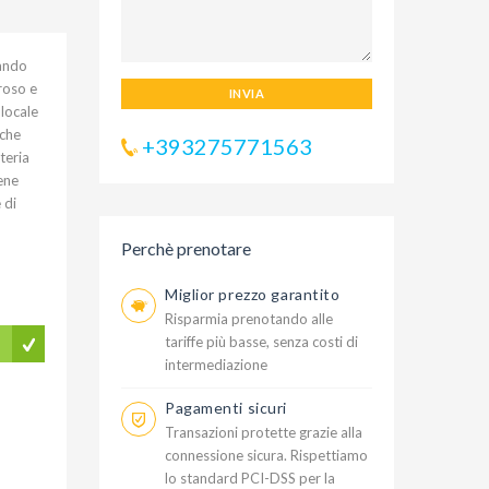
zando
oroso e
INVIA
 locale
 che
+393275771563
teria
iene
 di
Perchè prenotare
Miglior prezzo garantito
Risparmia prenotando alle
tariffe più basse, senza costi di
intermediazione
Pagamenti sicuri
Transazioni protette grazie alla
connessione sicura. Rispettiamo
lo standard PCI-DSS per la