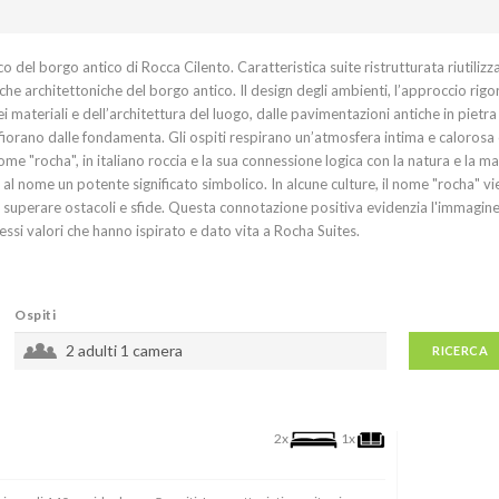
o del borgo antico di Rocca Cilento. Caratteristica suite ristrutturata riutiliz
che architettoniche del borgo antico. Il design degli ambienti, l’approccio rig
ei materiali e dell’architettura del luogo, dalle pavimentazioni antiche in pietra
 affiorano dalle fondamenta. Gli ospiti respirano un’atmosfera intima e calorosa
nome "rocha", in italiano roccia e la sua connessione logica con la natura e la ma
 al nome un potente significato simbolico. In alcune culture, il nome "rocha" v
di superare ostacoli e sfide. Questa connotazione positiva evidenzia l'immagine
ssi valori che hanno ispirato e dato vita a Rocha Suites.
Ospiti
2 adulti
1 camera
RICERCA
2x
1x