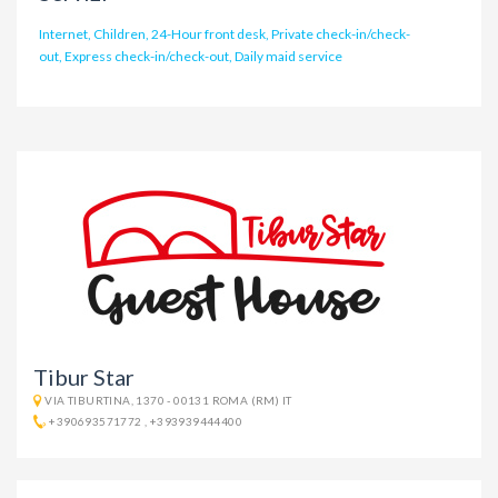
Internet, Children, 24-Hour front desk, Private check-in/check-
out, Express check-in/check-out, Daily maid service
Tibur Star
VIA TIBURTINA, 1370 - 00131 ROMA (RM) IT
+390693571772
,
+393939444400