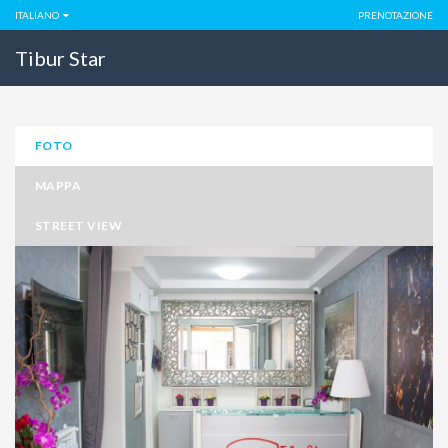
ITALIANO
PRENOTAZIONE
Tibur Star
FOTO
MAPPA
STREET VIEW