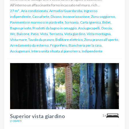
All'interno un affascinante forno incassato nel muro, rich ..
27 m²
,
Aria condizionata, Armadio/Guardaroba, Ingresso
indipendente, Cassaforte, Divano, Insonorizzazione, Zona soggiorno,
Pavimento in marmo o in piastrelle, Scrivania, Carta igienica, Bidet,
Bagno privato, Prodotti da bagno in omaggio, Asciugacapelli, Doccia,
Wc, Balcone, Patio, Vista, Terrazza, Vista giardino, Vista montagna,
Vista mare, Tavolo da pranzo, Bollitore elettrico, Zona pranzo all'aperto,
Arredamento da esterno, Frigorifero, Biancheria per la casa,
Asciugamani, Intera unità situata al piano terra, Indipendente
Superior vista giardino
1x
2 OSPITI