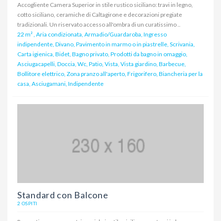
Accogliente Camera Superior in stile rustico siciliano: travi in legno,
cotto siciliano, ceramiche di Caltagirone e decorazioni pregiate
tradizionali. Un riservato accesso all'ombra di un curatissimo ..
22 m²
,
Aria condizionata, Armadio/Guardaroba, Ingresso
indipendente, Divano, Pavimento in marmo o in piastrelle, Scrivania,
Carta igienica, Bidet, Bagno privato, Prodotti da bagno in omaggio,
Asciugacapelli, Doccia, Wc, Patio, Vista, Vista giardino, Barbecue,
Bollitore elettrico, Zona pranzo all'aperto, Frigorifero, Biancheria per la
casa, Asciugamani, Indipendente
Standard con Balcone
2 OSPITI