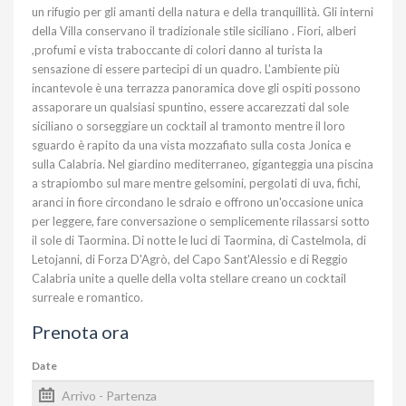
un rifugio per gli amanti della natura e della tranquillità. Gli interni
della Villa conservano il tradizionale stile siciliano . Fiori, alberi
,profumi e vista traboccante di colori danno al turista la
sensazione di essere partecipi di un quadro. L'ambiente più
incantevole è una terrazza panoramica dove gli ospiti possono
assaporare un qualsiasi spuntino, essere accarezzati dal sole
siciliano o sorseggiare un cocktail al tramonto mentre il loro
sguardo è rapito da una vista mozzafiato sulla costa Jonica e
sulla Calabria. Nel giardino mediterraneo, giganteggia una piscina
a strapiombo sul mare mentre gelsomini, pergolati di uva, fichi,
aranci in fiore circondano le sdraio e offrono un'occasione unica
per leggere, fare conversazione o semplicemente rilassarsi sotto
il sole di Taormina. Di notte le luci di Taormina, di Castelmola, di
Letojanni, di Forza D'Agrò, del Capo Sant'Alessio e di Reggio
Calabria unite a quelle della volta stellare creano un cocktail
surreale e romantico.
Prenota ora
Date