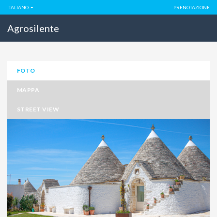
ITALIANO
PRENOTAZIONE
Agrosilente
FOTO
MAPPA
STREET VIEW