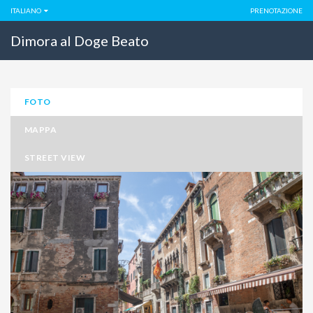
ITALIANO
PRENOTAZIONE
Dimora al Doge Beato
FOTO
MAPPA
STREET VIEW