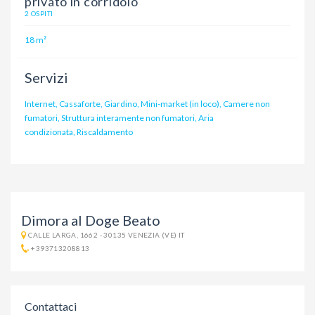
privato in corridoio
2 OSPITI
18 m²
Servizi
Internet, Cassaforte, Giardino, Mini-market (in loco), Camere non
fumatori, Struttura interamente non fumatori, Aria
condizionata, Riscaldamento
Dimora al Doge Beato
CALLE LARGA, 1662 - 30135 VENEZIA (VE) IT
+393713208813
Contattaci