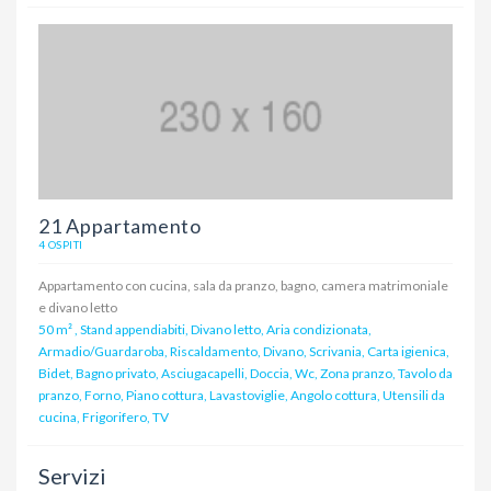
21 Appartamento
4 OSPITI
Appartamento con cucina, sala da pranzo, bagno, camera matrimoniale
e divano letto
50 m²
,
Stand appendiabiti, Divano letto, Aria condizionata,
Armadio/Guardaroba, Riscaldamento, Divano, Scrivania, Carta igienica,
Bidet, Bagno privato, Asciugacapelli, Doccia, Wc, Zona pranzo, Tavolo da
pranzo, Forno, Piano cottura, Lavastoviglie, Angolo cottura, Utensili da
cucina, Frigorifero, TV
Servizi