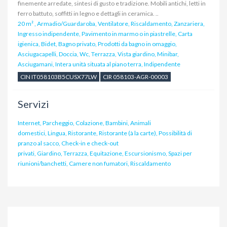
finemente arredate, sintesi di gusto e tradizione. Mobili antichi, letti in
ferro battuto, soffitti in legno e dettagli in ceramica. ..
20 m²
,
Armadio/Guardaroba, Ventilatore, Riscaldamento, Zanzariera,
Ingresso indipendente, Pavimento in marmo o in piastrelle, Carta
igienica, Bidet, Bagno privato, Prodotti da bagno in omaggio,
Asciugacapelli, Doccia, Wc, Terrazza, Vista giardino, Minibar,
Asciugamani, Intera unità situata al piano terra, Indipendente
CIN IT058103B5CUSX77LW
CIR 058103-AGR-00003
Servizi
Internet, Parcheggio, Colazione, Bambini, Animali
domestici, Lingua, Ristorante, Ristorante (à la carte), Possibilità di
pranzo al sacco, Check-in e check-out
privati, Giardino, Terrazza, Equitazione, Escursionismo, Spazi per
riunioni/banchetti, Camere non fumatori, Riscaldamento