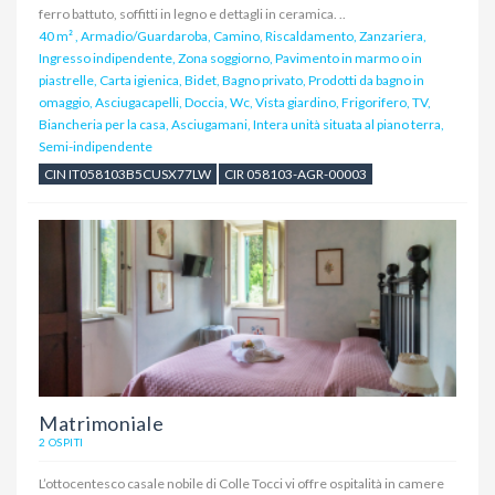
ferro battuto, soffitti in legno e dettagli in ceramica. ..
40 m²
,
Armadio/Guardaroba, Camino, Riscaldamento, Zanzariera,
Ingresso indipendente, Zona soggiorno, Pavimento in marmo o in
piastrelle, Carta igienica, Bidet, Bagno privato, Prodotti da bagno in
omaggio, Asciugacapelli, Doccia, Wc, Vista giardino, Frigorifero, TV,
Biancheria per la casa, Asciugamani, Intera unità situata al piano terra,
Semi-indipendente
CIN IT058103B5CUSX77LW
CIR 058103-AGR-00003
Matrimoniale
2 OSPITI
L’ottocentesco casale nobile di Colle Tocci vi offre ospitalità in camere