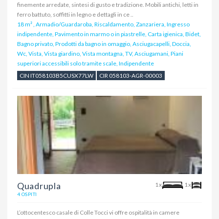
finemente arredate, sintesi di gusto e tradizione. Mobili antichi, letti in
ferro battuto, soffitti in legno e dettagli in ce ..
18 m²
,
Armadio/Guardaroba, Riscaldamento, Zanzariera, Ingresso
indipendente, Pavimento in marmo o in piastrelle, Carta igienica, Bidet,
Bagno privato, Prodotti da bagno in omaggio, Asciugacapelli, Doccia,
Wc, Vista, Vista giardino, Vista montagna, TV, Asciugamani, Piani
superiori accessibili solo tramite scale, Indipendente
CIN IT058103B5CUSX77LW
CIR 058103-AGR-00003
Quadrupla
1x
1x
4 OSPITI
L’ottocentesco casale di Colle Tocci vi offre ospitalità in camere