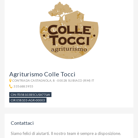
Agriturismo Colle Tocci
CONTRADA CASTAGNOLA, 8 - 00028 SUBIACO (RM) IT
3356883955
CIN IT058103B5CUSX77LW
CIR 058103-AGR-00003
Contattaci
Siamo felici di aiutarti. Il nostro team è sempre a disposizione.