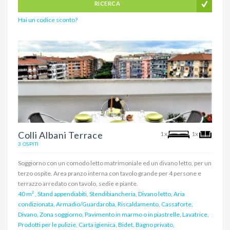
RICERCA
Hai un codice sconto?
Colli Albani Terrace
1x
1x
3 OSPITI
Soggiorno con un comodo letto matrimoniale ed un divano letto, per un
terzo ospite. Area pranzo interna con tavolo grande per 4 persone e
terrazzo arredato con tavolo, sedie e piante.
40 m²
,
Stand appendiabiti, Stendibiancheria, Divano letto, Aria
condizionata, Armadio/Guardaroba, Riscaldamento, Cassaforte,
Divano, Zona soggiorno, Pavimento in marmo o in piastrelle, Lavatrice,
Prodotti per le pulizie, Carta igienica, Bidet, Bagno privato,