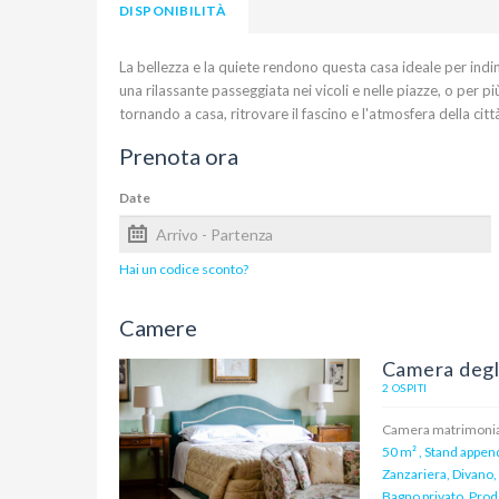
DISPONIBILITÀ
La bellezza e la quiete rendono questa casa ideale per indime
una rilassante passeggiata nei vicoli e nelle piazze, o per
tornando a casa, ritrovare il fascino e l'atmosfera della citt
Prenota ora
Date
Hai un codice sconto?
Camere
Camera degl
2 OSPITI
Camera matrimonial
50 m²
,
Stand append
Zanzariera, Divano, 
Bagno privato, Prodo