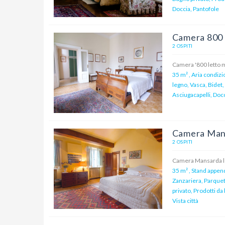
Doccia, Pantofole
Camera 800
2 OSPITI
Camera '800 letto m
35 m²
,
Aria condizi
legno, Vasca, Bidet,
Asciugacapelli, Docc
Camera Man
2 OSPITI
Camera Mansarda le
35 m²
,
Stand append
Zanzariera, Parquet
privato, Prodotti da
Vista città