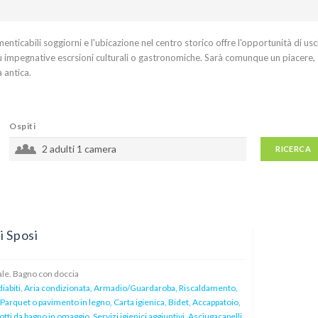
nticabili soggiorni e l'ubicazione nel centro storico offre l'opportunità di usc
 più impegnative escrsioni culturali o gastronomiche. Sarà comunque un piacere,
à antica.
Ospiti
2 adulti
1 camera
RICERCA
i Sposi
e. Bagno con doccia
iabiti, Aria condizionata, Armadio/Guardaroba, Riscaldamento,
Parquet o pavimento in legno, Carta igienica, Bidet, Accappatoio,
tti da bagno in omaggio, Servizi igienici aggiuntivi, Asciugacapelli,