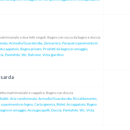
atrimoniale o due letti singoli. Bagno con vasca da bagno e doccia
onata, Armadio/Guardaroba, Zanzariera, Parquet o pavimento in
 Accappatoio, Bagno privato, Prodotti da bagno in omaggio,
ia, Pantofole, Wc, Balcone, Vista giardino
sarda
tto matrimoniale e soppalco. Bagno con doccia
iabiti, Aria condizionata, Armadio/Guardaroba, Riscaldamento,
 o pavimento in legno, Carta igienica, Bidet, Accappatoio, Bagno
 bagno in omaggio, Asciugacapelli, Doccia, Pantofole, Wc, Vista,