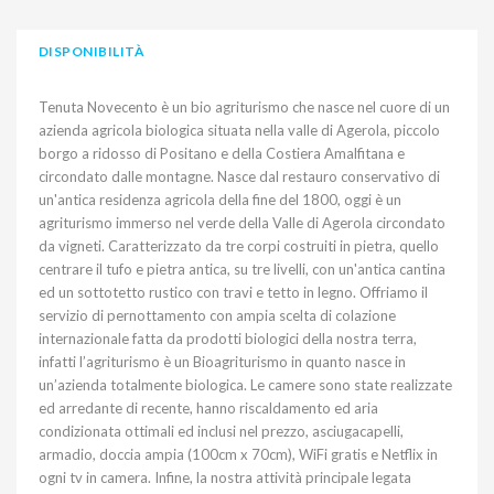
DISPONIBILITÀ
Tenuta Novecento è un bio agriturismo che nasce nel cuore di un
azienda agricola biologica situata nella valle di Agerola, piccolo
borgo a ridosso di Positano e della Costiera Amalfitana e
circondato dalle montagne. Nasce dal restauro conservativo di
un'antica residenza agricola della fine del 1800, oggi è un
agriturismo immerso nel verde della Valle di Agerola circondato
da vigneti. Caratterizzato da tre corpi costruiti in pietra, quello
centrare il tufo e pietra antica, su tre livelli, con un'antica cantina
ed un sottotetto rustico con travi e tetto in legno. Offriamo il
servizio di pernottamento con ampia scelta di colazione
internazionale fatta da prodotti biologici della nostra terra,
infatti l’agriturismo è un Bioagriturismo in quanto nasce in
un’azienda totalmente biologica. Le camere sono state realizzate
ed arredante di recente, hanno riscaldamento ed aria
condizionata ottimali ed inclusi nel prezzo, asciugacapelli,
armadio, doccia ampia (100cm x 70cm), WiFi gratis e Netflix in
ogni tv in camera. Infine, la nostra attività principale legata