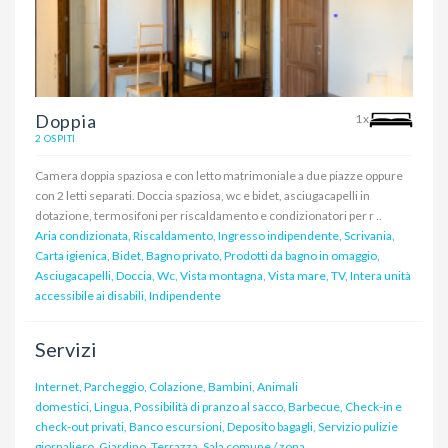
Doppia
1x
2 OSPITI
Camera doppia spaziosa e con letto matrimoniale a due piazze oppure
con 2 letti separati. Doccia spaziosa, wc e bidet, asciugacapelli in
dotazione, termosifoni per riscaldamento e condizionatori per r ..
Aria condizionata, Riscaldamento, Ingresso indipendente, Scrivania,
Carta igienica, Bidet, Bagno privato, Prodotti da bagno in omaggio,
Asciugacapelli, Doccia, Wc, Vista montagna, Vista mare, TV, Intera unità
accessibile ai disabili, Indipendente
Servizi
Internet, Parcheggio, Colazione, Bambini, Animali
domestici, Lingua, Possibilità di pranzo al sacco, Barbecue, Check-in e
check-out privati, Banco escursioni, Deposito bagagli, Servizio pulizie
giornaliero, Giardino, Terrazza, Sala comune / zona