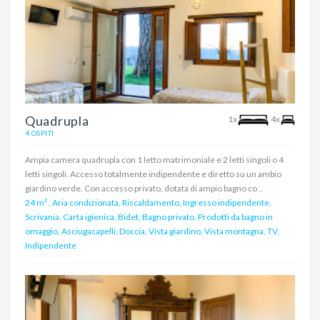
Quadrupla
1x
4x
4 OSPITI
Ampia camera quadrupla con 1 letto matrimoniale e 2 letti singoli o 4
letti singoli. Accesso totalmente indipendente e diretto su un ambio
giardino verde. Con accesso privato, dotata di ampio bagno co ..
24 m²
,
Aria condizionata, Riscaldamento, Ingresso indipendente,
Scrivania, Carta igienica, Bidet, Bagno privato, Prodotti da bagno in
omaggio, Asciugacapelli, Doccia, Vista giardino, Vista montagna, TV,
Indipendente